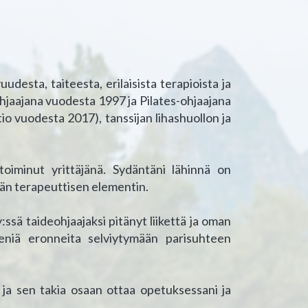
udesta, taiteesta, erilaisista terapioista ja
hjaajana vuodesta 1997 ja Pilates-ohjaajana
io vuodesta 2017), tanssijan lihashuollon ja
oiminut yrittäjänä. Sydäntäni lähinnä on
llään terapeuttisen elementin.
ssä taideohjaajaksi pitänyt liikettä ja oman
eniä eronneita selviytymään parisuhteen
a sen takia osaan ottaa opetuksessani ja