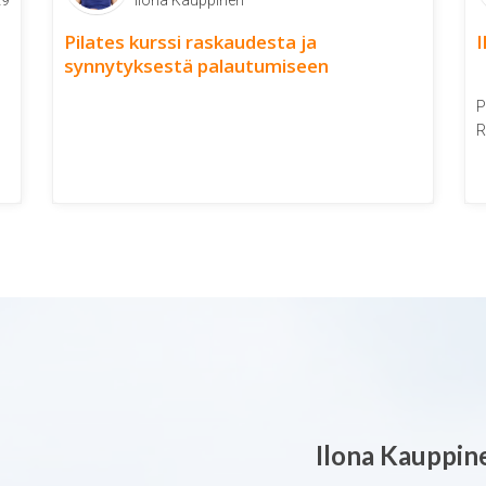
29
Ilona Kauppinen
Pilates kurssi raskaudesta ja
I
synnytyksestä palautumiseen
P
R
Ilona Kauppin