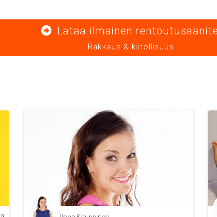
Lataa ilmainen rentoutusäänite
Rakkaus & kiitollisuus