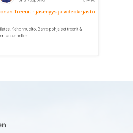
Ilona Kauppinen
€
14.90
lonan Treenit - jäsenyys ja videokirjasto
ilates, Kehonhuolto, Barre-pohjaiset treenit &
entoutushetket
en