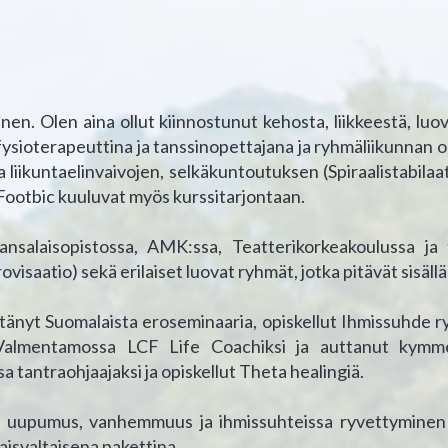
en. Olen aina ollut kiinnostunut kehosta, liikkeestä, luovu
fysioterapeuttina ja tanssinopettajana ja ryhmäliikunnan o
liikuntaelinvaivojen, selkäkuntoutuksen (Spiraalistabilaat
 Footbic kuuluvat myös kurssitarjontaan.
nsalaisopistossa, AMK:ssa, Teatterikorkeakoulussa ja t
rovisaatio) sekä erilaiset luovat ryhmät, jotka pitävät sisä
tänyt Suomalaista eroseminaaria, opiskellut Ihmissuhde ry:
 Valmentamossa LCF Life Coachiksi ja auttanut kymm
 tantraohjaajaksi ja opiskellut Theta healingiä.
uupumus, vanhemmuus ja ihmissuhteissa ryvettyminen j
svaltaisena pakettina.