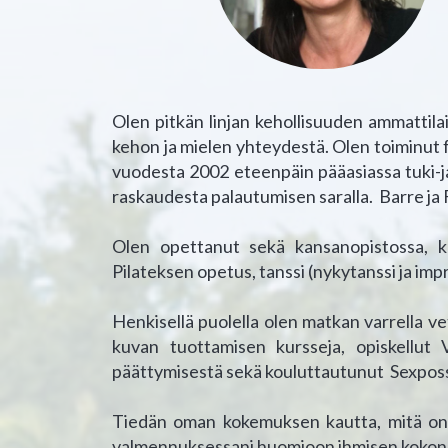
Olen pitkän linjan kehollisuuden ammattilain
kehon ja mielen yhteydestä. Olen toiminut 
vuodesta 2002 eteenpäin pääasiassa tuki-ja 
raskaudesta palautumisen saralla. Barre ja
Olen opettanut sekä kansanopistossa, ka
Pilateksen opetus, tanssi (nykytanssi ja imp
Henkisellä puolella olen matkan varrella ve
kuvan tuottamisen kursseja, opiskellut
päättymisestä sekä kouluttautunut Sexpossa
Tiedän oman kokemuksen kautta, mitä on 
valmennuksessani huomioon ihmisen kokonai